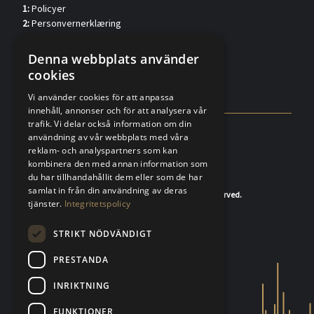
1:
Policyer
2:
Personvernerklæring
3:
Kundkännedom privat (verified.eu)
4:
Kundkännedom förtag (verified.eu)
Denna webbplats använder
5:
Försäljningsvillkor
cookies
6:
FAQ
Vi använder cookies för att anpassa
innehåll, annonser och för att analysera vår
trafik. Vi delar också information om din
användning av vår webbplats med våra
reklam- och analyspartners som kan
kombinera den med annan information som
du har tillhandahållit dem eller som de har
samlat in från din användning av deras
© 2020-2026 K.A.Rasmussen. All rights reserved.
tjänster.
Integritetspolicy
STRIKT NÖDVÄNDIGT
PRESTANDA
INRIKTNING
FUNKTIONER