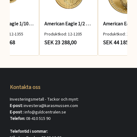
American Eagle 1/10 Oz AU 2025
American Eagle 1/2 Oz AU 2026
kod: 12-1355
Produktkod: 12-1205
Produktkod: 12-11
 352,68
SEK 23 288,00
SEK 44 185,00
Kontakta oss
Investeringsmetall - Tackor och mynt:
E-post:
investera@karasmussen.com
E-post :
info@guldcentralen.se
Telefon:
08-410 515 90
Telefontid i sommar: