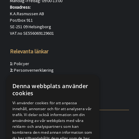
Måndag–Fredag: 09:00-13:00
Boxadress:
K.A.Rasmussen AB
Postbox 911
SE-251 09 Helsingborg
VAT.no SE556069129601
Relevanta länkar
1:
Policyer
2:
Personvernerklæring
3:
Kundkännedom privat (verified.eu)
4:
Kundkännedom förtag (verified.eu)
Denna webbplats använder
5:
Försäljningsvillkor
cookies
6:
FAQ
Vi använder cookies för att anpassa
innehåll, annonser och för att analysera vår
trafik. Vi delar också information om din
användning av vår webbplats med våra
reklam- och analyspartners som kan
kombinera den med annan information som
du har tillhandahållit dem eller som de har