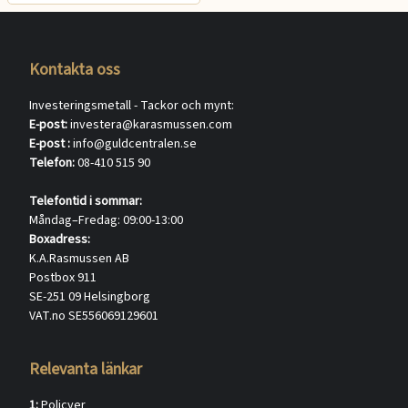
Kontakta oss
Investeringsmetall - Tackor och mynt:
E-post:
investera@karasmussen.com
E-post :
info@guldcentralen.se
Telefon:
08-410 515 90
Telefontid i sommar:
Måndag–Fredag: 09:00-13:00
Boxadress:
K.A.Rasmussen AB
Postbox 911
SE-251 09 Helsingborg
VAT.no SE556069129601
Relevanta länkar
1:
Policyer