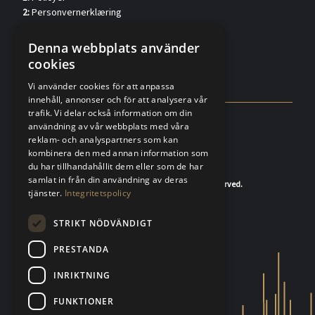
2:
Personvernerklæring
3:
Kundkännedom privat (verified.eu)
4:
Kundkännedom förtag (verified.eu)
Denna webbplats använder
5:
Försäljningsvillkor
cookies
6:
FAQ
Vi använder cookies för att anpassa
innehåll, annonser och för att analysera vår
trafik. Vi delar också information om din
användning av vår webbplats med våra
reklam- och analyspartners som kan
kombinera den med annan information som
du har tillhandahållit dem eller som de har
samlat in från din användning av deras
© 2020-2026 K.A.Rasmussen. All rights reserved.
tjänster.
Integritetspolicy
STRIKT NÖDVÄNDIGT
PRESTANDA
INRIKTNING
FUNKTIONER