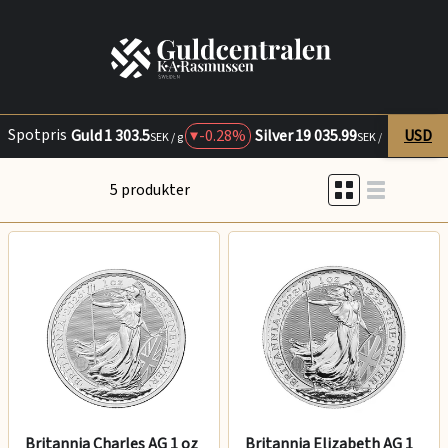
Spotpris
Guld
1 303.5
-0.28%
Silver
19 035.99
USD
+
0.3
SEK / g
SEK / kg
5 produkter
Britannia Charles AG 1 oz
Britannia Elizabeth AG 1