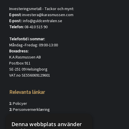
Investeringsmetall - Tackor och mynt:
E-post:
investera@karasmussen.com
E-post :
info@guldcentralen.se
Telefon:
08-410 515 90
Telefontid i sommar:
Måndag–Fredag: 09:00-13:00
Boxadress:
K.A.Rasmussen AB
Postbox 911
SE-251 09 Helsingborg
VAT.no SE556069129601
Relevanta länkar
1:
Policyer
2:
Personvernerklæring
3:
Kundkännedom privat (verified.eu)
4:
Kundkännedom förtag (verified.eu)
Denna webbplats använder
5:
Försäljningsvillkor