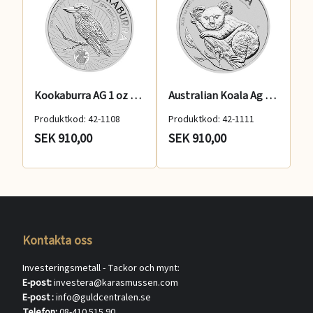
Kookaburra AG 1 oz 2025
Australian Koala Ag 1 oz 2025
Produktkod: 42-1108
Produktkod: 42-1111
SEK 910,00
SEK 910,00
Kontakta oss
Investeringsmetall - Tackor och mynt:
E-post:
investera@karasmussen.com
E-post :
info@guldcentralen.se
Telefon:
08-410 515 90