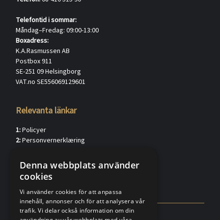
Telefontid i sommar:
Måndag–Fredag: 09:00-13:00
Boxadress:
K.A.Rasmussen AB
Postbox 911
SE-251 09 Helsingborg
VAT.no SE556069129601
Relevanta länkar
1:
Policyer
2:
Personvernerklæring
3:
Kundkännedom privat (verified.eu)
4:
Kundkännedom förtag (verified.eu)
Denna webbplats använder
5:
Försäljningsvillkor
cookies
6:
FAQ
Vi använder cookies för att anpassa
innehåll, annonser och för att analysera vår
trafik. Vi delar också information om din
användning av vår webbplats med våra