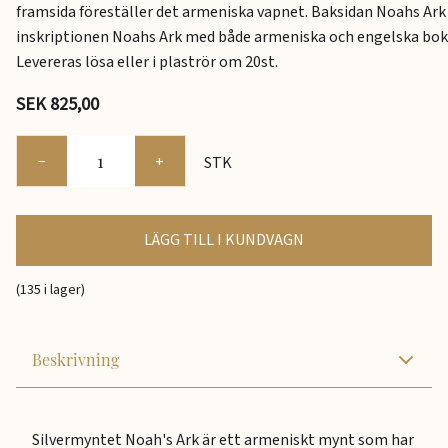
framsida föreställer det armeniska vapnet. Baksidan Noahs Ar
inskriptionen Noahs Ark med både armeniska och engelska bok
Levereras lösa eller i plaströr om 20st.
SEK 825,00
−
+
STK
LÄGG TILL I KUNDVAGN
(135 i lager)
Beskrivning
Silvermyntet Noah's Ark är ett armeniskt mynt som har