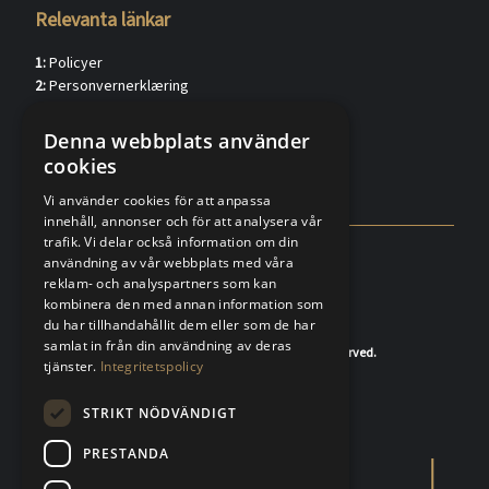
Relevanta länkar
1:
Policyer
2:
Personvernerklæring
3:
Kundkännedom privat (verified.eu)
4:
Kundkännedom förtag (verified.eu)
Denna webbplats använder
5:
Försäljningsvillkor
cookies
6:
FAQ
Vi använder cookies för att anpassa
innehåll, annonser och för att analysera vår
trafik. Vi delar också information om din
användning av vår webbplats med våra
reklam- och analyspartners som kan
kombinera den med annan information som
du har tillhandahållit dem eller som de har
samlat in från din användning av deras
© 2020-2026 K.A.Rasmussen. All rights reserved.
tjänster.
Integritetspolicy
STRIKT NÖDVÄNDIGT
PRESTANDA