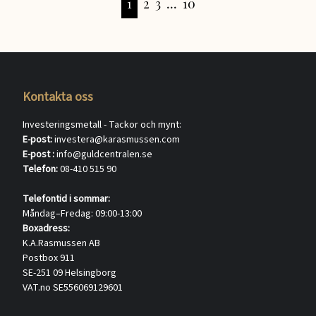
1
2
3
...
10
Kontakta oss
Investeringsmetall - Tackor och mynt:
E-post:
investera@karasmussen.com
E-post :
info@guldcentralen.se
Telefon:
08-410 515 90
Telefontid i sommar:
Måndag–Fredag: 09:00-13:00
Boxadress:
K.A.Rasmussen AB
Postbox 911
SE-251 09 Helsingborg
VAT.no SE556069129601